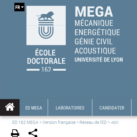
FR
ED MEGA
LABORATOIRES
CANDIDATER
ED 162 MEGA
>
Version française
> Réseau de l'ED >
ABG