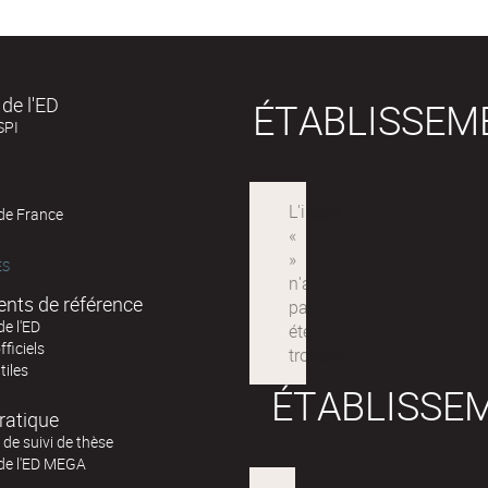
de l'ED
ÉTABLISSEM
SPI
 de France
ÉS
nts de référence
de l'ED
fficiels
tiles
ÉTABLISSE
ratique
de suivi de thèse
 de l'ED MEGA