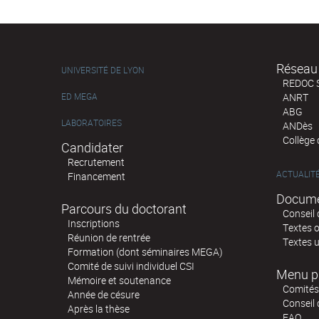
Réseau 
UNIVERSITÉ DE LYON
REDOC 
ED MEGA
ANRT
ABG
LABORATOIRES
ANDès
Collège
Candidater
Recrutement
ACTUALIT
Financement
Docume
Parcours du doctorant
Conseil 
Inscriptions
Textes o
Réunion de rentrée
Textes u
Formation (dont séminaires MEGA)
Comité de suivi individuel CSI
Menu p
Mémoire et soutenance
Comités 
Année de césure
Conseil
Après la thèse
FAQ