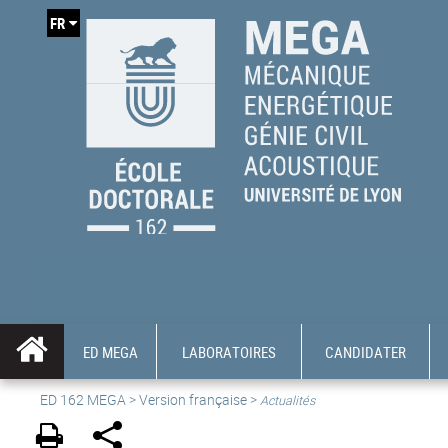
FR
ED MEGA
LABORATOIRES
CANDIDATER
ED 162 MEGA
>
Version française
>
Actualités