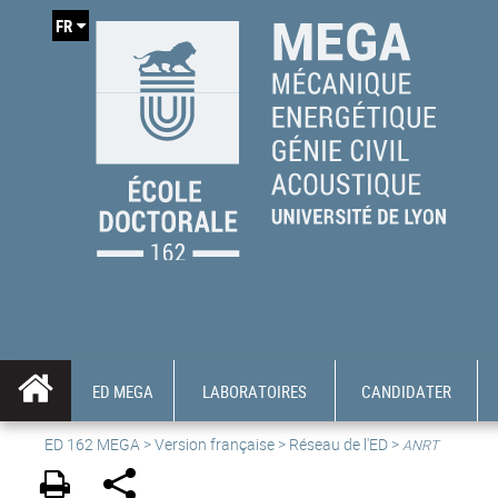
FR
ED MEGA
LABORATOIRES
CANDIDATER
ED 162 MEGA
>
Version française
> Réseau de l'ED >
ANRT