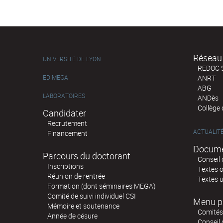
Réseau 
UNIVERSITÉ DE LYON
REDOC 
ED MEGA
ANRT
ABG
LABORATOIRES
ANDès
Collège
Candidater
Recrutement
ACTUALIT
Financement
Docume
Parcours du doctorant
Conseil 
Inscriptions
Textes o
Réunion de rentrée
Textes u
Formation (dont séminaires MEGA)
Comité de suivi individuel CSI
Menu p
Mémoire et soutenance
Comités 
Année de césure
Conseil