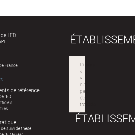
de l'ED
ÉTABLISSEM
SPI
 de France
ÉS
nts de référence
de l'ED
fficiels
tiles
ÉTABLISSE
ratique
de suivi de thèse
 de l'ED MEGA