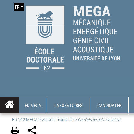
FR
ED MEGA
LABORATOIRES
CANDIDATER
ED 162 MEGA
>
Version française
>
Comités de suivi de thèse