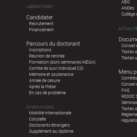
ABG
LABORATOIRES
ANDès
Collège
Candidater
Recrutement
ACTUALIT
Financement
Docume
Parcours du doctorant
Conseil 
Inscriptions
Textes o
Réunion de rentrée
Textes u
Formation (dont séminaires MEGA)
Comité de suivi individuel CSI
Menu p
Mémoire et soutenance
Comités 
Année de césure
Conseil
Après la thèse
FAQ
En cas de problème
REDOC 
Sémina
INTERNATIONAL
Textes o
Mobilité internationale
Règlemen
Cotutelle
regulati
Doctorants étrangers
Supplément au diplôme