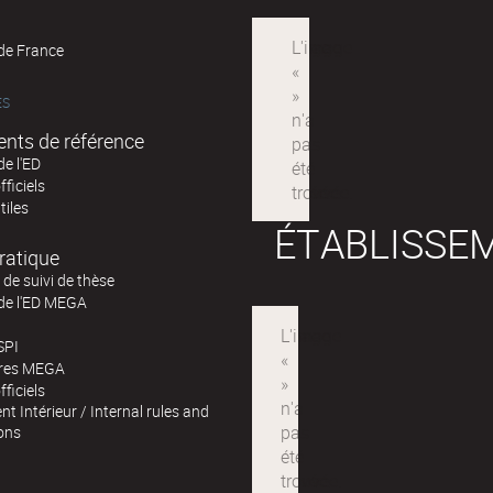
 de France
ÉS
nts de référence
de l'ED
fficiels
tiles
ÉTABLISSE
ratique
de suivi de thèse
 de l'ED MEGA
SPI
ires MEGA
fficiels
t Intérieur / Internal rules and
ons