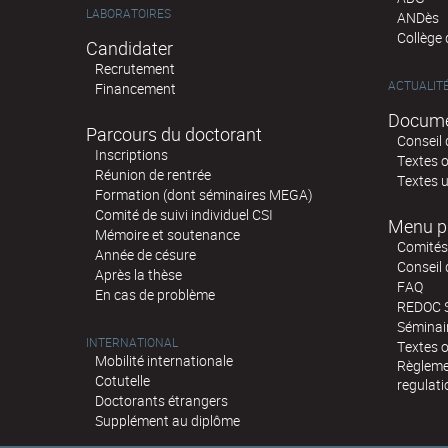
LABORATOIRES
ANDès
Collège
Candidater
Recrutement
ACTUALIT
Financement
Docume
Parcours du doctorant
Conseil 
Inscriptions
Textes o
Réunion de rentrée
Textes u
Formation (dont séminaires MEGA)
Comité de suivi individuel CSI
Menu p
Mémoire et soutenance
Comités 
Année de césure
Conseil
Après la thèse
FAQ
En cas de problème
REDOC 
Sémina
INTERNATIONAL
Textes o
Mobilité internationale
Règlemen
Cotutelle
regulati
Doctorants étrangers
Supplément au diplôme