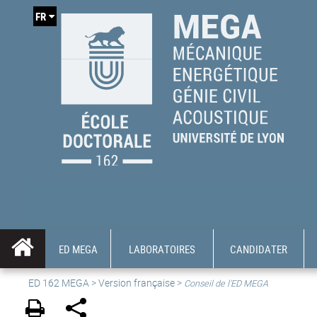
FR
ED MEGA
LABORATOIRES
CANDIDATER
ED 162 MEGA
>
Version française
>
Conseil de l'ED MEGA