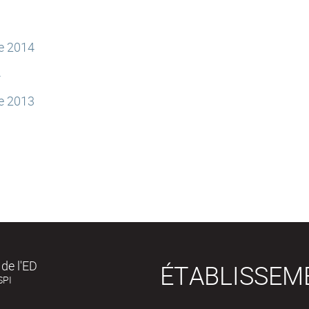
e 2014
4
e 2013
3
de l'ED
ÉTABLISSEM
SPI