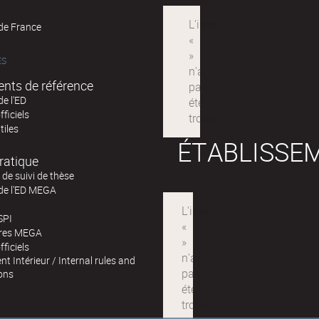
 de France
ÉS
nts de référence
de l'ED
fficiels
tiles
ÉTABLISSE
ratique
de suivi de thèse
 de l'ED MEGA
SPI
ires MEGA
fficiels
t Intérieur / Internal rules and
ons