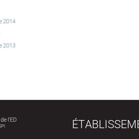
e 2014
4
e 2013
3
de l'ED
ÉTABLISSEM
SPI