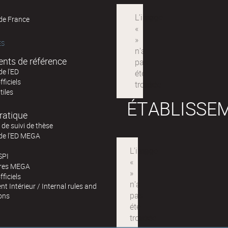
 de France
ÉS
nts de référence
de l'ED
fficiels
tiles
ÉTABLISSE
ratique
de suivi de thèse
 de l'ED MEGA
SPI
ires MEGA
fficiels
t Intérieur / Internal rules and
ons