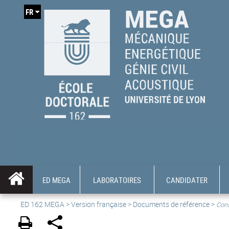
FR
ED MEGA
LABORATOIRES
CANDIDATER
ED 162 MEGA
>
Version française
> Documents de référence >
Cons