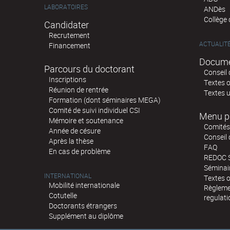
LABORATOIRES
ANDès
Collège
Candidater
Recrutement
ACTUALIT
Financement
Docume
Parcours du doctorant
Conseil 
Inscriptions
Textes o
Réunion de rentrée
Textes u
Formation (dont séminaires MEGA)
Comité de suivi individuel CSI
Menu p
Mémoire et soutenance
Comités 
Année de césure
Conseil
Après la thèse
FAQ
En cas de problème
REDOC 
Sémina
INTERNATIONAL
Textes o
Mobilité internationale
Règlemen
Cotutelle
regulati
Doctorants étrangers
Supplément au diplôme