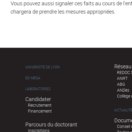
Vous pouvez aussi signaler ces faits au cours de l'ent
chargera de prendre les mesures appropriées.
Réseau 
UNIVERSITÉ DE LYON
REDOC 
ED MEGA
ANRT
ABG
LABORATOIRES
ANDès
Collège
Candidater
Recrutement
ACTUALIT
Financement
Docume
Parcours du doctorant
Conseil 
Inscriptions