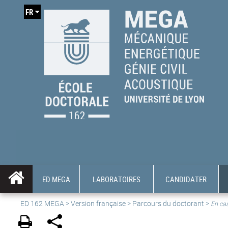
FR
ED MEGA
LABORATOIRES
CANDIDATER
ED 162 MEGA
>
Version française
> Parcours du doctorant >
En ca