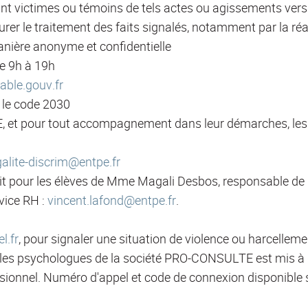
ant victimes ou témoins de tels actes ou agissements vers
rer le traitement des faits signalés, notamment par la réa
anière anonyme et confidentielle
de 9h à 19h
ble.gouv.fr
c le code 2030
E, et pour tout accompagnement dans leur démarches, les él
galite-discrim@entpe.fr
s'agit pour les élèves de Mme Magali Desbos, responsable de l
vice RH :
vincent.lafond@entpe.fr
.
l.fr
, pour signaler une situation de violence ou harcelleme
ar les psychologues de la société PRO-CONSULTE est mis à 
sionnel. Numéro d'appel et code de connexion disponible s