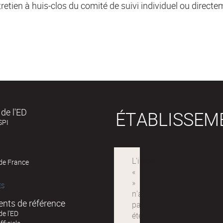
retien à huis-clos du comité de suivi individuel ou directem
de l'ED
ÉTABLISSEM
SPI
 de France
ÉS
nts de référence
de l'ED