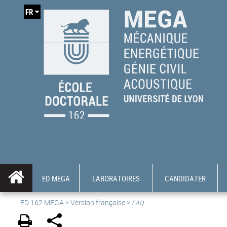
FR
ED MEGA
LABORATOIRES
CANDIDATER
ED 162 MEGA
>
Version française
>
FAQ