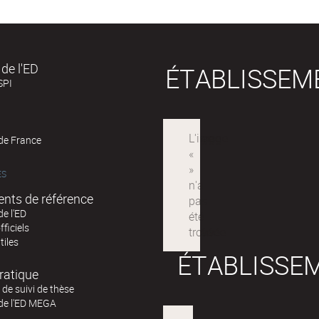
de l'ED
ÉTABLISSEM
SPI
 de France
ÉS
nts de référence
de l'ED
fficiels
tiles
ÉTABLISSE
ratique
de suivi de thèse
 de l'ED MEGA