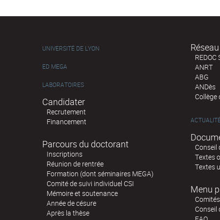
Réseau 
UNIVERSITÉ DE LYON
REDOC 
ED MEGA
ANRT
ABG
LABORATOIRES
ANDès
Collège
Candidater
Recrutement
ACTUALIT
Financement
Docume
Parcours du doctorant
Conseil 
Inscriptions
Textes o
Réunion de rentrée
Textes u
Formation (dont séminaires MEGA)
Comité de suivi individuel CSI
Menu p
Mémoire et soutenance
Comités 
Année de césure
Conseil
Après la thèse
FAQ