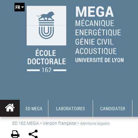
FR
ED MEGA
LABORATOIRES
CANDIDATER
ED 162 MEGA
>
Version française
>
Mentions légales