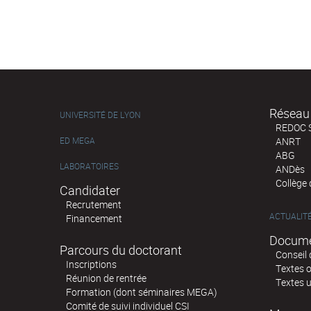
Réseau 
UNIVERSITÉ DE LYON
REDOC 
ED MEGA
ANRT
ABG
LABORATOIRES
ANDès
Collège
Candidater
Recrutement
ACTUALIT
Financement
Docume
Parcours du doctorant
Conseil 
Inscriptions
Textes o
Réunion de rentrée
Textes u
Formation (dont séminaires MEGA)
Comité de suivi individuel CSI