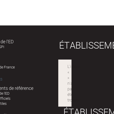
de l'ED
ÉTABLISSEM
SPI
 de France
ÉS
nts de référence
de l'ED
fficiels
tiles
ÉTABLISSE