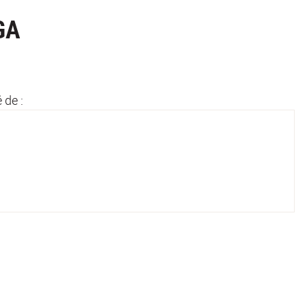
GA
é de :