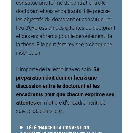
constitue une forme de contrat entre le
doctorant et ses encadrants. Elle précise
les objectifs du doctorant et constitue un
lieu d'expression des attentes du doctorant
et des encadrants pour le déroulement de
la thèse. Elle peut être révisée à chaque ré-
inscription.
Il importe de la remplir avec soin.
Sa
préparation doit donner lieu à une
discussion entre le doctorant et les
encadrants pour que chacun exprime ses
attentes
en matière d'encadrement, de
suivi, d'objectifs, etc.
TÉLÉCHARGER LA CONVENTION