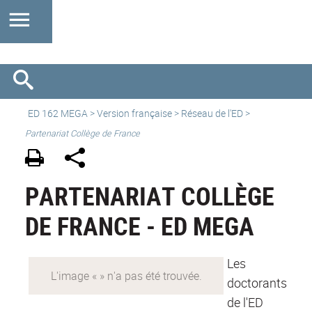
ED 162 MEGA
>
Version française
> Réseau de l'ED >
Partenariat Collège de France
PARTENARIAT COLLÈGE
DE FRANCE - ED MEGA
Les
doctorants
de l'ED