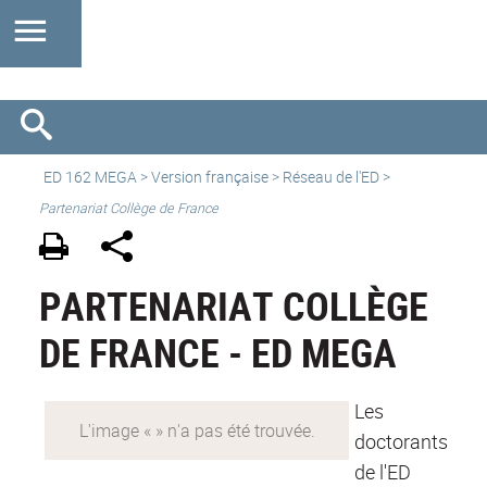
ED 162 MEGA
>
Version française
> Réseau de l'ED >
Partenariat Collège de France
PARTENARIAT COLLÈGE
DE FRANCE - ED MEGA
Les
doctorants
de l'ED