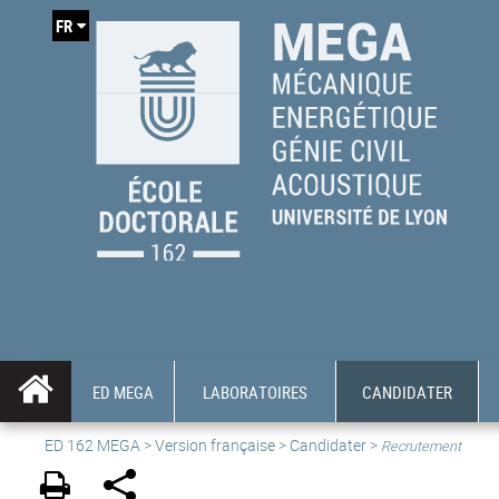
FR
ED MEGA
LABORATOIRES
CANDIDATER
ED 162 MEGA
>
Version française
> Candidater >
Recrutement