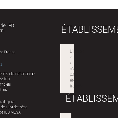
de l'ED
ÉTABLISSEM
SPI
 de France
ÉS
nts de référence
de l'ED
fficiels
tiles
ÉTABLISSE
ratique
de suivi de thèse
 de l'ED MEGA