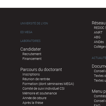
Réseau 
UNIVERSITÉ DE LYON
REDOC 
ED MEGA
ANRT
ABG
LABORATOIRES
ANDès
Collège
Candidater
Recrutement
ACTUALIT
Financement
Docume
Parcours du doctorant
Conseil 
Inscriptions
Textes o
Réunion de rentrée
Textes u
Formation (dont séminaires MEGA)
Comité de suivi individuel CSI
Menu p
Mémoire et soutenance
Comités 
Année de césure
Conseil
Après la thèse
FAQ