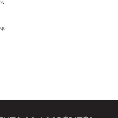
és
t
 qui