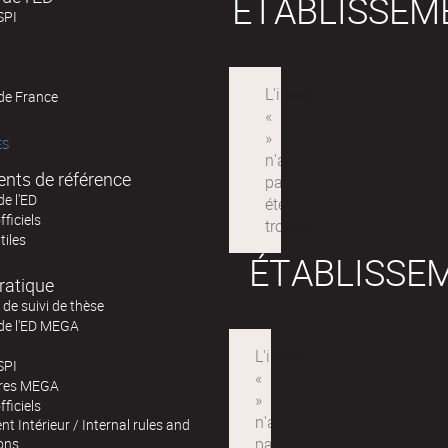
ÉTABLISSEM
SPI
 de France
ÉS
nts de référence
de l'ED
fficiels
tiles
ÉTABLISSE
ratique
de suivi de thèse
 de l'ED MEGA
SPI
ires MEGA
fficiels
t Intérieur / Internal rules and
ons