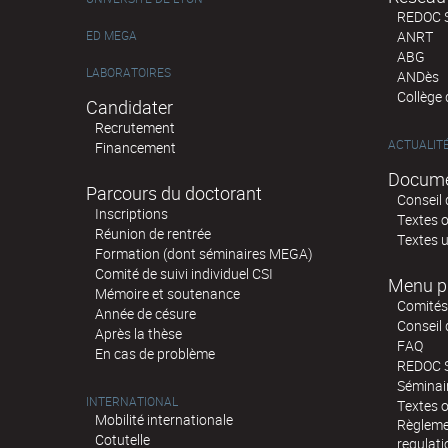
REDOC 
ED MEGA
ANRT
ABG
LABORATOIRES
ANDès
Collège
Candidater
Recrutement
ACTUALIT
Financement
Docume
Parcours du doctorant
Conseil 
Inscriptions
Textes o
Réunion de rentrée
Textes u
Formation (dont séminaires MEGA)
Comité de suivi individuel CSI
Menu p
Mémoire et soutenance
Comités 
Année de césure
Conseil
Après la thèse
FAQ
En cas de problème
REDOC 
Sémina
INTERNATIONAL
Textes o
Mobilité internationale
Règlemen
Cotutelle
regulati