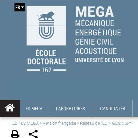
FR
ED MEGA
LABORATOIRES
CANDIDATER
ED 162 MEGA
>
Version française
> Réseau de l'ED >
REDOC SPI