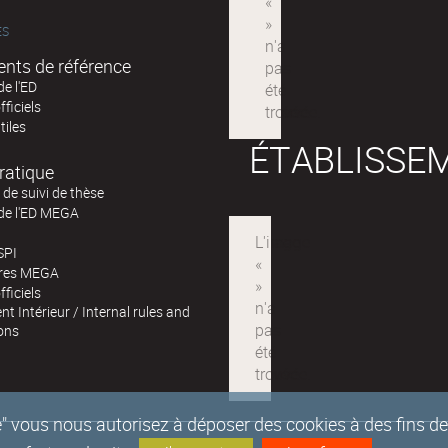
ÉS
nts de référence
de l'ED
fficiels
tiles
ÉTABLISSE
ratique
de suivi de thèse
 de l'ED MEGA
SPI
ires MEGA
fficiels
t Intérieur / Internal rules and
ons
epte" vous nous autorisez à déposer des cookies à des fins 