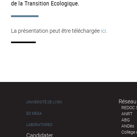
de la Transition Ecologique.
La présentation peut être téléchargée
ici
.
Réseau 
UNIVERSITÉ DE LYON
REDOC 
ED MEGA
ANRT
ABG
LABORATOIRES
ANDès
Collège
Candidater