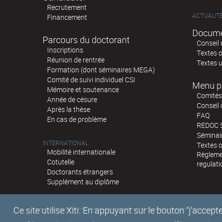
Recrutement
ACTUALIT
Financement
Docume
Parcours du doctorant
Conseil 
Inscriptions
Textes o
Réunion de rentrée
Textes u
Formation (dont séminaires MEGA)
Comité de suivi individuel CSI
Menu p
Mémoire et soutenance
Comités 
Année de césure
Conseil
Après la thèse
FAQ
En cas de problème
REDOC 
Sémina
INTERNATIONAL
Textes o
Mobilité internationale
Règlemen
Cotutelle
regulati
Doctorants étrangers
Supplément au diplôme
Ce site utilise Xiti. En appuyant sur le bouton "j'acc