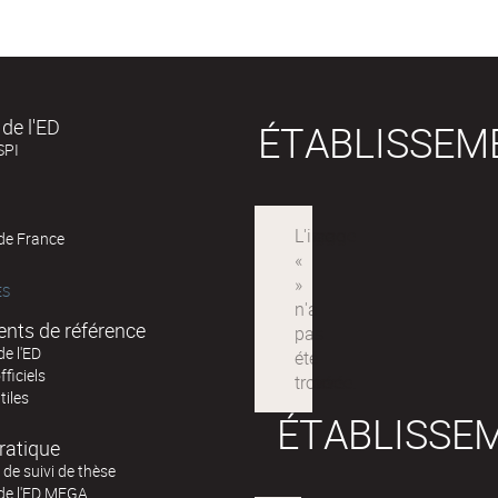
de l'ED
ÉTABLISSEM
SPI
 de France
ÉS
nts de référence
de l'ED
fficiels
tiles
ÉTABLISSE
ratique
de suivi de thèse
 de l'ED MEGA