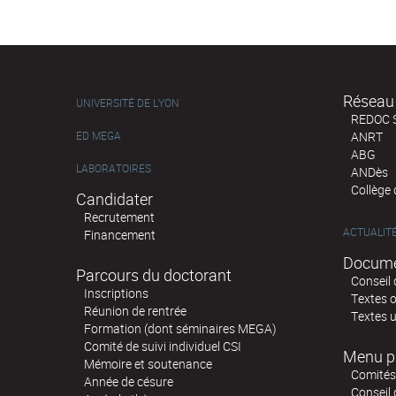
Réseau 
UNIVERSITÉ DE LYON
REDOC 
ED MEGA
ANRT
ABG
LABORATOIRES
ANDès
Collège
Candidater
Recrutement
ACTUALIT
Financement
Docume
Parcours du doctorant
Conseil 
Inscriptions
Textes o
Réunion de rentrée
Textes u
Formation (dont séminaires MEGA)
Comité de suivi individuel CSI
Menu p
Mémoire et soutenance
Comités 
Année de césure
Conseil