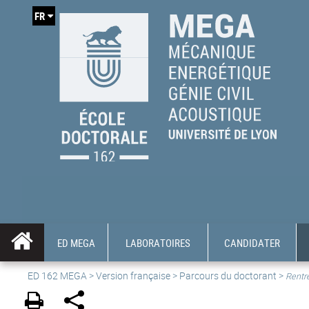
FR
ED MEGA
LABORATOIRES
CANDIDATER
ED 162 MEGA
>
Version française
> Parcours du doctorant >
Rentr