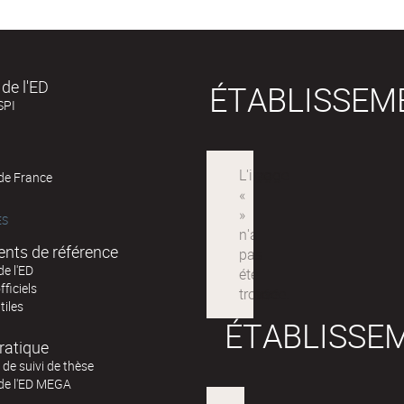
de l'ED
ÉTABLISSEM
SPI
 de France
ÉS
nts de référence
de l'ED
fficiels
tiles
ÉTABLISSE
ratique
de suivi de thèse
 de l'ED MEGA