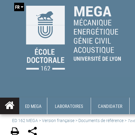
FR
ED MEGA
LABORATOIRES
CANDIDATER
ED 162 MEGA
>
Version française
> Documents de référence >
Text