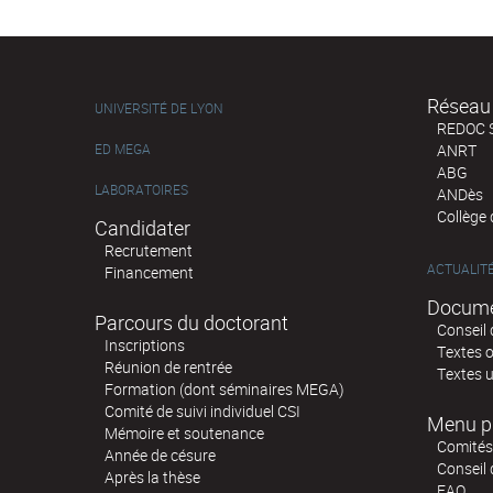
Réseau 
UNIVERSITÉ DE LYON
REDOC 
ED MEGA
ANRT
ABG
LABORATOIRES
ANDès
Collège
Candidater
Recrutement
ACTUALIT
Financement
Docume
Parcours du doctorant
Conseil 
Inscriptions
Textes o
Réunion de rentrée
Textes u
Formation (dont séminaires MEGA)
Comité de suivi individuel CSI
Menu p
Mémoire et soutenance
Comités 
Année de césure
Conseil
Après la thèse
FAQ