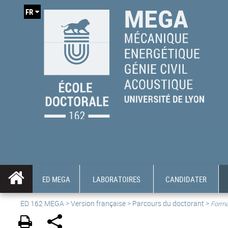
FR
ED MEGA
LABORATOIRES
CANDIDATER
ED 162 MEGA
>
Version française
> Parcours du doctorant >
Forma