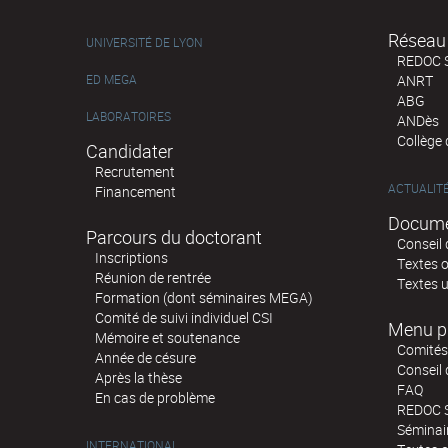
Réseau 
UNIVERSITÉ DE LYON
REDOC 
ED MEGA
ANRT
ABG
LABORATOIRES
ANDès
Collège
Candidater
Recrutement
ACTUALIT
Financement
Docume
Parcours du doctorant
Conseil 
Inscriptions
Textes o
Réunion de rentrée
Textes u
Formation (dont séminaires MEGA)
Comité de suivi individuel CSI
Menu p
Mémoire et soutenance
Comités 
Année de césure
Conseil
Après la thèse
FAQ
En cas de problème
REDOC 
Sémina
INTERNATIONAL