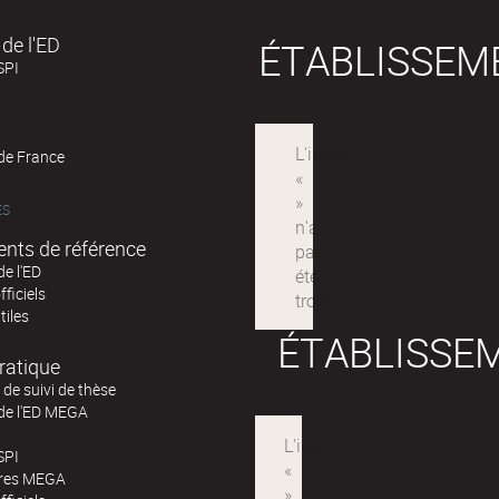
de l'ED
ÉTABLISSEM
SPI
 de France
ÉS
nts de référence
de l'ED
fficiels
tiles
ÉTABLISSE
ratique
de suivi de thèse
 de l'ED MEGA
SPI
ires MEGA