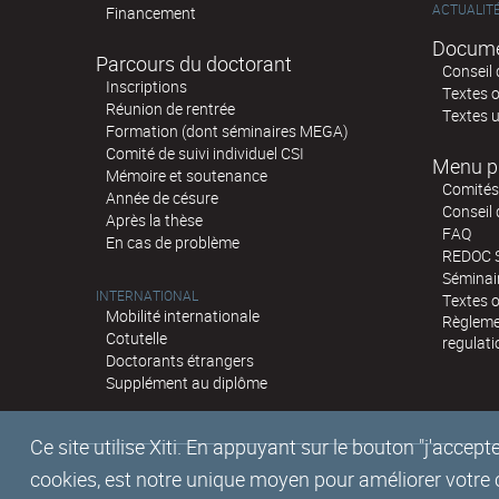
ACTUALIT
Financement
Docume
Parcours du doctorant
Conseil 
Inscriptions
Textes o
Réunion de rentrée
Textes u
Formation (dont séminaires MEGA)
Comité de suivi individuel CSI
Menu p
Mémoire et soutenance
Comités 
Année de césure
Conseil
Après la thèse
FAQ
En cas de problème
REDOC 
Sémina
INTERNATIONAL
Textes o
Mobilité internationale
Règlemen
Cotutelle
regulati
Doctorants étrangers
Supplément au diplôme
Ce site utilise Xiti. En appuyant sur le bouton "j'acc
cookies, est notre unique moyen pour améliorer votre co