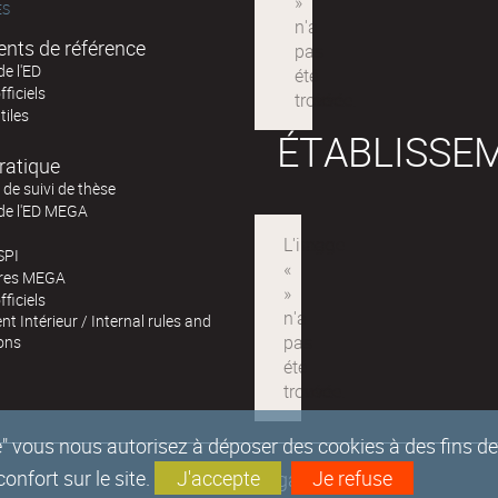
ÉS
nts de référence
de l'ED
fficiels
tiles
ÉTABLISSE
ratique
de suivi de thèse
 de l'ED MEGA
SPI
ires MEGA
fficiels
t Intérieur / Internal rules and
ons
epte" vous nous autorisez à déposer des cookies à des fins 
nfort sur le site.
J'accepte
Je refuse
Mentions légales