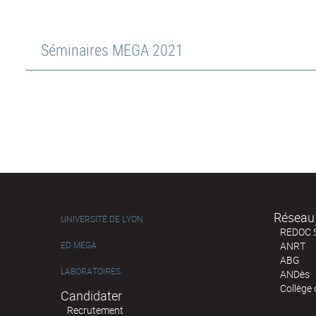
Séminaires MEGA 2021
Réseau 
UNIVERSITÉ DE LYON
REDOC 
ED MEGA
ANRT
ABG
LABORATOIRES
ANDès
Collège
Candidater
Recrutement