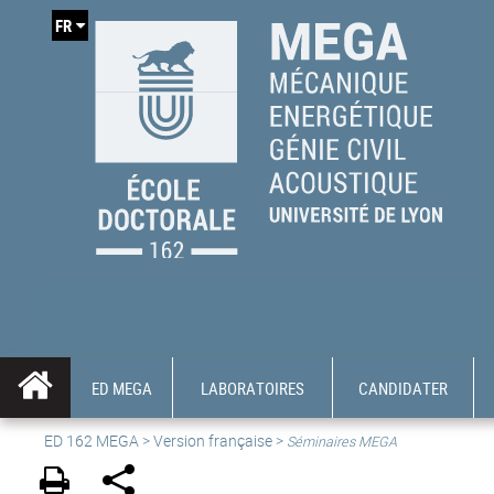
FR
ED MEGA
LABORATOIRES
CANDIDATER
ED 162 MEGA
>
Version française
>
Séminaires MEGA